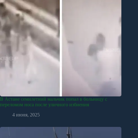
В Астане семилетний мальчик попал в больницу с
переломом носа после уличного избиения
4 июня, 2025