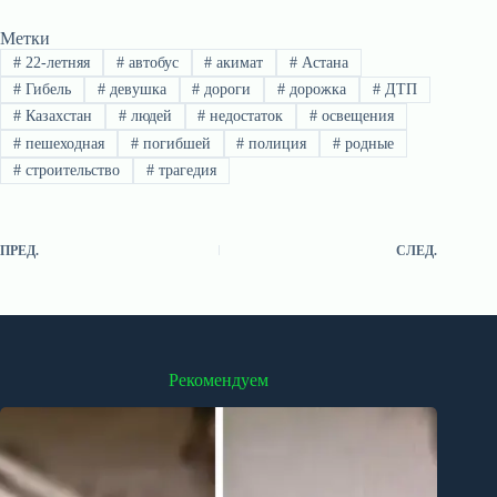
Метки
#
22-летняя
#
автобус
#
акимат
#
Астана
#
Гибель
#
девушка
#
дороги
#
дорожка
#
ДТП
#
Казахстан
#
людей
#
недостаток
#
освещения
#
пешеходная
#
погибшей
#
полиция
#
родные
#
строительство
#
трагедия
ПРЕД.
СЛЕД.
Рекомендуем