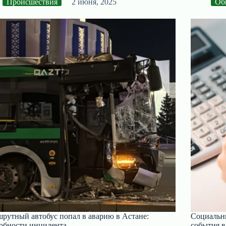
Происшествия
2 июня, 2025
Об
рутный автобус попал в аварию в Астане:
Социальн
обности инцидента
события в