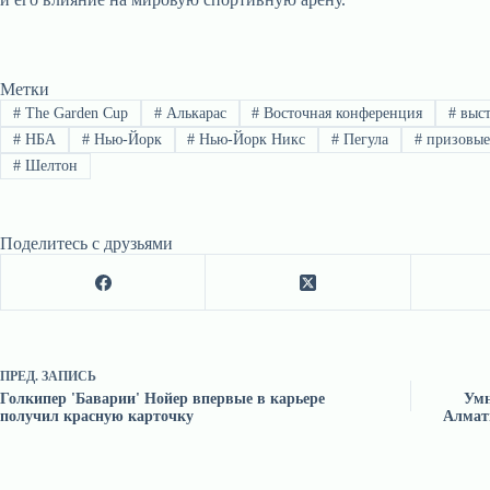
Метки
#
The Garden Cup
#
Алькарас
#
Восточная конференция
#
выст
#
НБА
#
Нью-Йорк
#
Нью-Йорк Никс
#
Пегула
#
призовы
#
Шелтон
Поделитесь с друзьями
ПРЕД.
ЗАПИСЬ
Голкипер 'Баварии' Нойер впервые в карьере
Умн
получил красную карточку
Алмат