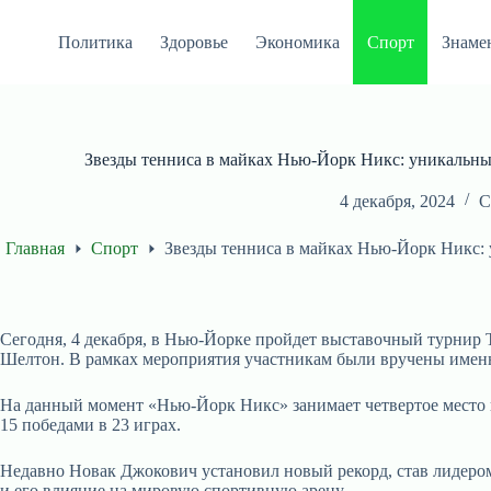
Перейти
к
Политика
Здоровье
Экономика
Спорт
Знаме
сути
Звезды тенниса в майках Нью-Йорк Никс: уникальн
4 декабря, 2024
С
Главная
Спорт
Звезды тенниса в майках Нью-Йорк Никс:
Сегодня, 4 декабря, в Нью-Йорке пройдет выставочный турнир T
Шелтон. В рамках мероприятия участникам были вручены именн
На данный момент «Нью-Йорк Никс» занимает четвертое место в
15 победами в 23 играх.
Недавно Новак Джокович установил новый рекорд, став лидером
и его влияние на мировую спортивную арену.