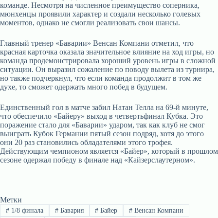
команде. Несмотря на численное преимущество соперника,
мюнхенцы проявили характер и создали несколько голевых
моментов, однако не смогли реализовать свои шансы.
Главный тренер «Баварии» Венсан Компани отметил, что
красная карточка оказала значительное влияние на ход игры, но
команда продемонстрировала хороший уровень игры в сложной
ситуации. Он выразил сожаление по поводу вылета из турнира,
но также подчеркнул, что если команда продолжит в том же
духе, то сможет одержать много побед в будущем.
Единственный гол в матче забил Натан Телла на 69-й минуте,
что обеспечило «Байеру» выход в четвертьфинал Кубка. Это
поражение стало для «Баварии» ударом, так как клуб не смог
выиграть Кубок Германии пятый сезон подряд, хотя до этого
они 20 раз становились обладателями этого трофея.
Действующим чемпионом является «Байер», который в прошлом
сезоне одержал победу в финале над «Кайзерслаутерном».
Метки
#
1/8 финала
#
Бавария
#
Байер
#
Венсан Компани