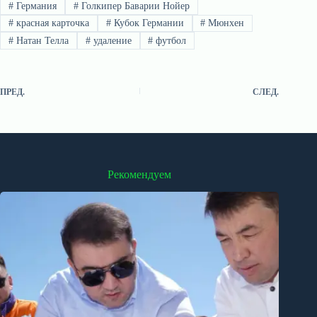
#
Германия
#
Голкипер Баварии Нойер
#
красная карточка
#
Кубок Германии
#
Мюнхен
#
Натан Телла
#
удаление
#
футбол
ПРЕД.
СЛЕД.
Рекомендуем