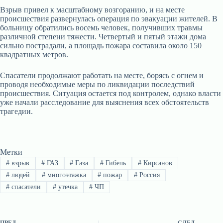
Взрыв привел к масштабному возгоранию, и на месте
происшествия развернулась операция по эвакуации жителей. В
больницу обратились восемь человек, получивших травмы
различной степени тяжести. Четвертый и пятый этажи дома
сильно пострадали, а площадь пожара составила около 150
квадратных метров.
Спасатели продолжают работать на месте, борясь с огнем и
проводя необходимые меры по ликвидации последствий
происшествия. Ситуация остается под контролем, однако власти
уже начали расследование для выяснения всех обстоятельств
трагедии.
Метки
#
взрыв
#
ГАЗ
#
Газа
#
Гибель
#
Кирсанов
#
людей
#
многоэтажка
#
пожар
#
Россия
#
спасатели
#
утечка
#
ЧП