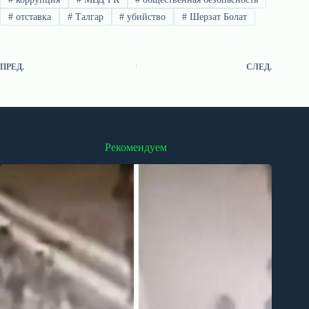
#
отставка
#
Талгар
#
убийство
#
Шерзат Болат
ПРЕД.
СЛЕД.
Рекомендуем