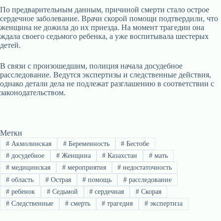
По предварительным данным, причиной смерти стало острое
сердечное заболевание. Врачи скорой помощи подтвердили, что
женщина не дожила до их приезда. На момент трагедии она
ждала своего седьмого ребенка, а уже воспитывала шестерых
детей.
В связи с произошедшим, полиция начала досудебное
расследование. Ведутся экспертизы и следственные действия,
однако детали дела не подлежат разглашению в соответствии с
законодательством.
Метки
#
Акмолинская
#
Беременность
#
Бестобе
#
досудебное
#
Женщина
#
Казахстан
#
мать
#
медицинская
#
мероприятия
#
недостаточность
#
область
#
Острая
#
помощь
#
расследование
#
ребенок
#
Седьмой
#
сердечная
#
Скорая
#
Следственные
#
смерть
#
трагедия
#
экспертиза