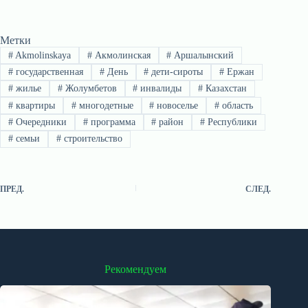
Метки
#
Akmolinskaya
#
Акмолинская
#
Аршалынский
#
государственная
#
День
#
дети-сироты
#
Ержан
#
жилье
#
Жолумбетов
#
инвалиды
#
Казахстан
#
квартиры
#
многодетные
#
новоселье
#
область
#
Очередники
#
программа
#
район
#
Республики
#
семьи
#
строительство
ПРЕД.
СЛЕД.
Рекомендуем