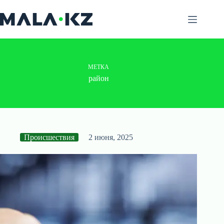
Перейти
к
сути
МЕТКА
район
Происшествия
2 июня, 2025