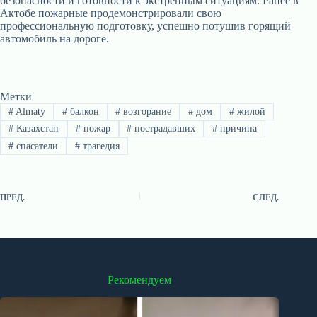
безопасности и готовности к экстренным ситуациям. Ранее в
Актобе пожарные продемонстрировали свою
профессиональную подготовку, успешно потушив горящий
автомобиль на дороге.
Метки
#
Almaty
#
балкон
#
возгорание
#
дом
#
жилой
#
Казахстан
#
пожар
#
пострадавших
#
причина
#
спасатели
#
трагедия
ПРЕД.
СЛЕД.
Рекомендуем