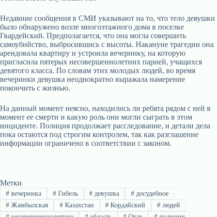
Недавние сообщения в СМИ указывают на то, что тело девушки
было обнаружено возле многоэтажного дома в поселке
Гвардейский. Предполагается, что она могла совершить
самоубийство, выбросившись с высоты. Накануне трагедии она
арендовала квартиру и устроила вечеринку, на которую
пригласила пятерых несовершеннолетних парней, учащихся
девятого класса. По словам этих молодых людей, во время
вечеринки девушка неоднократно выражала намерение
покончить с жизнью.
На данный момент неясно, находились ли ребята рядом с ней в
момент ее смерти и какую роль они могли сыграть в этом
инциденте. Полиция продолжает расследование, и детали дела
пока остаются под строгим контролем, так как разглашение
информации ограничено в соответствии с законом.
Метки
#
вечеринка
#
Гибель
#
девушка
#
досудебное
#
Жамбылская
#
Казахстан
#
Кордайский
#
людей
#
несовершеннолетние
#
область
#
Отар
#
полиция