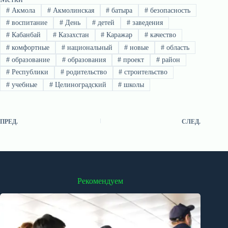
#
Акмола
#
Акмолинская
#
батыра
#
безопасность
#
воспитание
#
День
#
детей
#
заведения
#
Кабанбай
#
Казахстан
#
Каражар
#
качество
#
комфортные
#
национальный
#
новые
#
область
#
образование
#
образования
#
проект
#
район
#
Республики
#
родительство
#
строительство
#
учебные
#
Целиноградский
#
школы
ПРЕД.
СЛЕД.
Рекомендуем