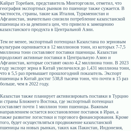
Кайрат Торебаев, представитель Минторговли, отметил, что
география экспортных рынков по пшенице также сужается. В
частности, страны, такие как Италия, Туркменистан и
Афганистан, значительно снизили потребление казахстанской
пшеницы из-за демпинга цен, что привело к замещению
казахстанского продукта в Центральной Азии.
Тем не менее, экспортный потенциал Казахстана по зерновым
культурам оценивается в 12 миллионов тонн, из которых 7-7,5
миллиона тонн составляют поставки пшеницы. Казахстан
продолжит активные поставки в Центральную Азию и
Афганистан, которые составят около 4,2 миллиона тонн. В 2023
году экспорт зерна в Китай увеличился до 1,431 миллиона тонн,
что в 5,5 раз превышает прошлогодний показатель. Экспорт
пшеницы в Китай достиг 538,8 тысячи тонн, что почти в 15 раз
больше, чем в 2022 году.
Казахстан также планирует активизировать поставки в Турцию
и страны Ближнего Востока, где экспортный потенциал
составляет почти 1 миллион тонн пшеницы. Важным
направлением остается восстановление поставок в Иран, а
также развитие логистики и торгового финансирования. Кроме
того, будет осуществляться продвижение казахстанской
пшеницы на новых рынках, таких как Пакистан, Индонезия,