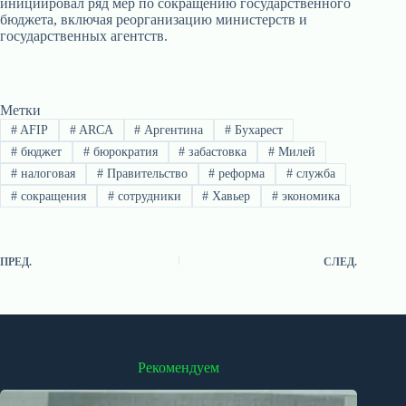
инициировал ряд мер по сокращению государственного
бюджета, включая реорганизацию министерств и
государственных агентств.
Метки
#
AFIP
#
ARCA
#
Аргентина
#
Бухарест
#
бюджет
#
бюрократия
#
забастовка
#
Милей
#
налоговая
#
Правительство
#
реформа
#
служба
#
сокращения
#
сотрудники
#
Хавьер
#
экономика
ПРЕД.
СЛЕД.
Рекомендуем