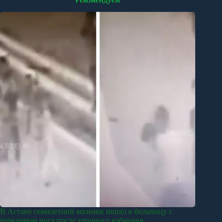
В Астане семилетний мальчик попал в больницу с
переломом носа после уличного избиения