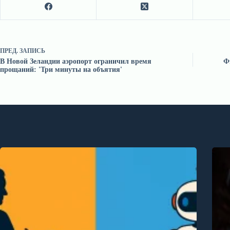
ПРЕД.
ЗАПИСЬ
В Новой Зеландии аэропорт ограничил время
Ф
прощаний: 'Три минуты на объятия'