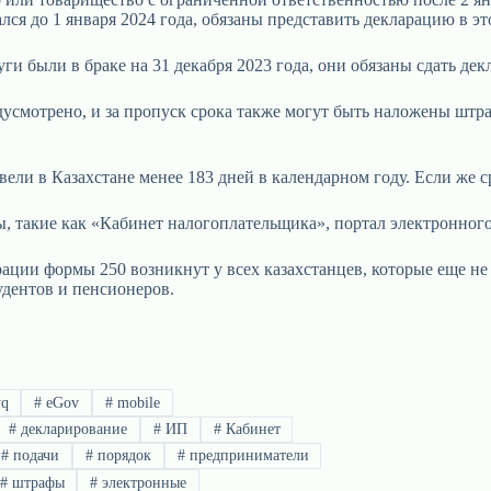
ался до 1 января 2024 года, обязаны представить декларацию в эт
ги были в браке на 31 декабря 2023 года, они обязаны сдать дек
дусмотрено, и за пропуск срока также могут быть наложены шт
вели в Казахстане менее 183 дней в календарном году. Если же 
, такие как «Кабинет налогоплательщика», портал электронного
ации формы 250 возникнут у всех казахстанцев, которые еще не 
удентов и пенсионеров.
yq
#
eGov
#
mobile
#
декларирование
#
ИП
#
Кабинет
#
подачи
#
порядок
#
предприниматели
#
штрафы
#
электронные