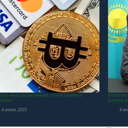
стр анонсировал новый способ оплаты в
Ревизоры
хстане
Алматы на
4 июня, 2025
4 и