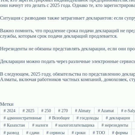
они начнут это делать с 2025 года. Однако те, кто зарегистриров
Ситуация с разводами также затрагивает декларантов: если супру
Важно помнить, что продление срока подачи деклараций не пре
службы, которым срок подачи деклараций продлевается.
Нерезиденты не обязаны представлять декларации, если они про
Декларации можно подать через различные электронные сервисы
В следующем, 2025 году, обязательства по представлению деклар
Алматы, включая работников частных компаний, домохозяек, ст
Метки
#
2024
#
2025
#
250
#
270
#
Almaty
#
Azamat
#
e-Sal
#
административные
#
Всеобщее
#
госдоходы
#
декларации
#
Казахстан
#
налоги
#
налогоплательщика
#
нерезиденты
#
развод
#
сдачи
#
сервисы
#
сроки
#
ТОО
#
формы