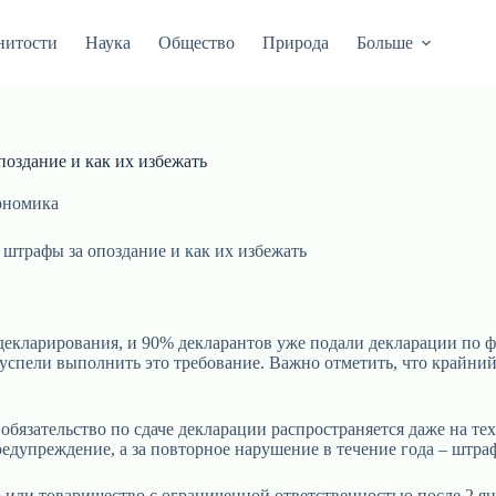
нитости
Наука
Общество
Природа
Больше
оздание и как их избежать
ономика
штрафы за опоздание и как их избежать
кларирования, и 90% декларантов уже подали декларации по фор
пели выполнить это требование. Важно отметить, что крайний с
бязательство по сдаче декларации распространяется даже на тех
упреждение, а за повторное нарушение в течение года – штраф 
или товарищество с ограниченной ответственностью после 2 янв