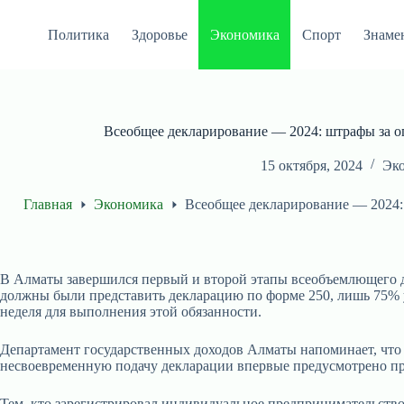
Перейти
к
Политика
Здоровье
Экономика
Спорт
Знаме
сути
Всеобщее декларирование — 2024: штрафы за оп
15 октября, 2024
Эк
Главная
Экономика
Всеобщее декларирование — 2024: 
В Алматы завершился первый и второй этапы всеобъемлющего де
должны были представить декларацию по форме 250, лишь 75% ус
неделя для выполнения этой обязанности.
Департамент государственных доходов Алматы напоминает, что о
несвоевременную подачу декларации впервые предусмотрено пред
Тем, кто зарегистрировал индивидуальное предпринимательство 