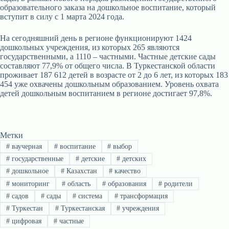
образовательного заказа на дошкольное воспитание, который
вступит в силу с 1 марта 2024 года.
На сегодняшний день в регионе функционируют 1424
дошкольных учреждения, из которых 265 являются
государственными, а 1110 – частными. Частные детские сады
составляют 77,9% от общего числа. В Туркестанской области
проживает 187 612 детей в возрасте от 2 до 6 лет, из которых 183
454 уже охвачены дошкольным образованием. Уровень охвата
детей дошкольным воспитанием в регионе достигает 97,8%.
Метки
#
ваучерная
#
воспитание
#
выбор
#
государственные
#
детские
#
детских
#
дошкольное
#
Казахстан
#
качество
#
мониторинг
#
область
#
образования
#
родители
#
садов
#
сады
#
система
#
трансформация
#
Туркестан
#
Туркестанская
#
учреждения
#
цифровая
#
частные