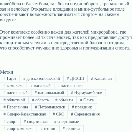
волейбола и баскетбола, зал бокса и единоборств, тренажерный
зал и велобазу. Открытые площадки и мини-футбольное поле
обеспечивают возможность заниматься спортом на свежем
воздухе.
Этот комплекс особенно важен для жителей микрорайона, где
проживает более 30 тысяч человек, так как предоставляет доступ
к спортивным услугам в непосредственной близости от дома,
что способствует улучшению здоровья и популяризации спорта.
Метки
#
Гауез
#
детско-юношеский
#
ДЮСШ
#
Казахстан
#
комплекс
#
массовый
#
настольного
#
настольный
#
национальный
#
Нурмухамбетов
#
областной
#
область
#
объекты
#
Ольга
#
Перепечина
#
Петропавловск
#
праздник
#
Северо-Казахстанская
#
СКО
#
Соревнования
#
спорт
#
спортивная
#
спортивные
#
спорткомплекс
#
теннис
#
тенниса