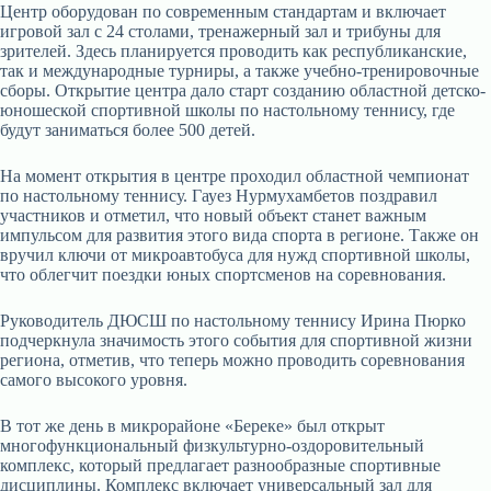
Центр оборудован по современным стандартам и включает
игровой зал с 24 столами, тренажерный зал и трибуны для
зрителей. Здесь планируется проводить как республиканские,
так и международные турниры, а также учебно-тренировочные
сборы. Открытие центра дало старт созданию областной детско-
юношеской спортивной школы по настольному теннису, где
будут заниматься более 500 детей.
На момент открытия в центре проходил областной чемпионат
по настольному теннису. Гауез Нурмухамбетов поздравил
участников и отметил, что новый объект станет важным
импульсом для развития этого вида спорта в регионе. Также он
вручил ключи от микроавтобуса для нужд спортивной школы,
что облегчит поездки юных спортсменов на соревнования.
Руководитель ДЮСШ по настольному теннису Ирина Пюрко
подчеркнула значимость этого события для спортивной жизни
региона, отметив, что теперь можно проводить соревнования
самого высокого уровня.
В тот же день в микрорайоне «Береке» был открыт
многофункциональный физкультурно-оздоровительный
комплекс, который предлагает разнообразные спортивные
дисциплины. Комплекс включает универсальный зал для