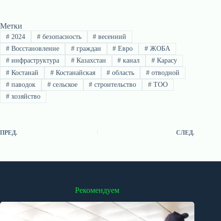
Метки
#
2024
#
безопасность
#
весенний
#
Восстановление
#
граждан
#
Евро
#
ЖОБА
#
инфраструктура
#
Казахстан
#
канал
#
Карасу
#
Костанай
#
Костанайская
#
область
#
отводной
#
паводок
#
сельское
#
строительство
#
ТОО
#
хозяйство
ПРЕД.
СЛЕД.
Рекомендуем