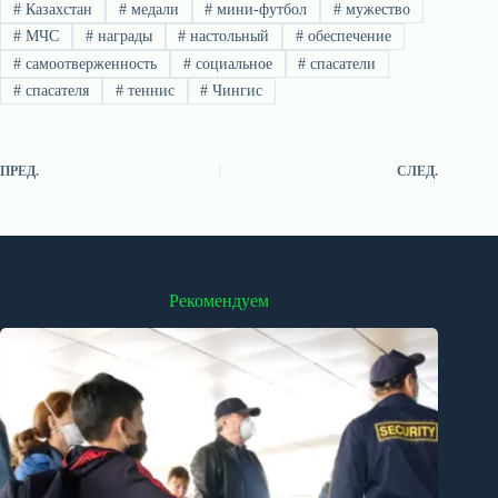
#
Казахстан
#
медали
#
мини-футбол
#
мужество
#
МЧС
#
награды
#
настольный
#
обеспечение
#
самоотверженность
#
социальное
#
спасатели
#
спасателя
#
теннис
#
Чингис
ПРЕД.
СЛЕД.
Рекомендуем