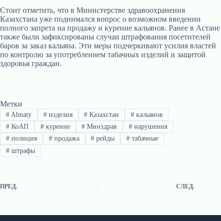
Стоит отметить, что в Министерстве здравоохранения
Казахстана уже поднимался вопрос о возможном введении
полного запрета на продажу и курение кальянов. Ранее в Астане
также были зафиксированы случаи штрафования посетителей
баров за заказ кальяна. Эти меры подчеркивают усилия властей
по контролю за употреблением табачных изделий и защитой
здоровья граждан.
Метки
#
Almaty
#
изделия
#
Казахстан
#
кальянов
#
КоАП
#
курение
#
Минздрав
#
нарушения
#
полиция
#
продажа
#
рейды
#
табачные
#
штрафы
ПРЕД.
СЛЕД.