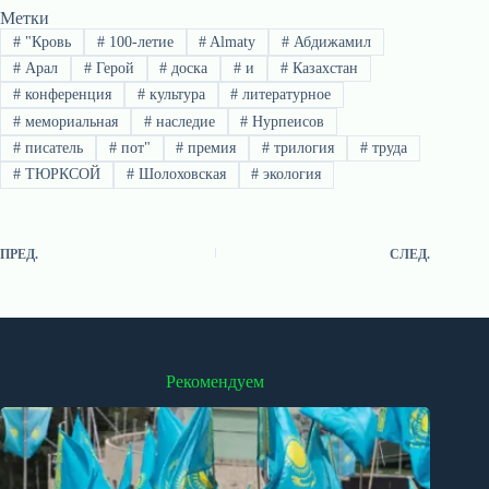
Метки
#
"Кровь
#
100-летие
#
Almaty
#
Абдижамил
#
Арал
#
Герой
#
доска
#
и
#
Казахстан
#
конференция
#
культура
#
литературное
#
мемориальная
#
наследие
#
Нурпеисов
#
писатель
#
пот"
#
премия
#
трилогия
#
труда
#
ТЮРКСОЙ
#
Шолоховская
#
экология
ПРЕД.
СЛЕД.
Рекомендуем