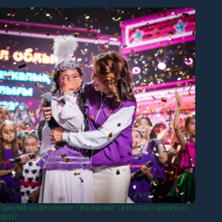
Триумф на фестивале “Жұлдызай”: кто стал гордостью
аула?