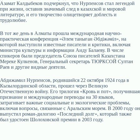
Азамат Калдыбеков подчеркнул, что Нурпеисов стал легендой
при жизни, оставив значимый след в казахской и мировой
литературе, и его творчество олицетворяет доблесть и
трудолюбие.
В тот же день в Алматы прошла международная научно-
практическая конференция «Әлем таныған Әбдіжәміл», на
которой выступили известные писатели и критики, включая
министра культуры и информации Аиду Балаеву. В числе
спикеров были председатель Союза писателей Казахстана
Мереке Кулкенов, Генеральный секретарь ТЮРКСОЙ Султан
Раев и другие видные деятели.
Абдижамил Нурпеисов, родившийся 22 октября 1924 года в
Кызылординской области, прошел через Великую
Отечественную войну. Его трилогия «Кровь и пот», получившая
признание и международные переводы на 30 языков,
затрагивает важные социальные и экологические проблемы,
включая вопросы, связанные с Аральским морем. В 2000 году он
выпустил роман-дилогию «Последний долг», который также
был удостоен Шолоховской премии в 2003 году.