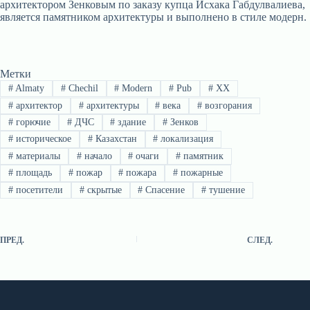
архитектором Зенковым по заказу купца Исхака Габдулвалиева,
является памятником архитектуры и выполнено в стиле модерн.
Метки
#
Almaty
#
Chechil
#
Modern
#
Pub
#
XX
#
архитектор
#
архитектуры
#
века
#
возгорания
#
горючие
#
ДЧС
#
здание
#
Зенков
#
историческое
#
Казахстан
#
локализация
#
материалы
#
начало
#
очаги
#
памятник
#
площадь
#
пожар
#
пожара
#
пожарные
#
посетители
#
скрытые
#
Спасение
#
тушение
ПРЕД.
СЛЕД.