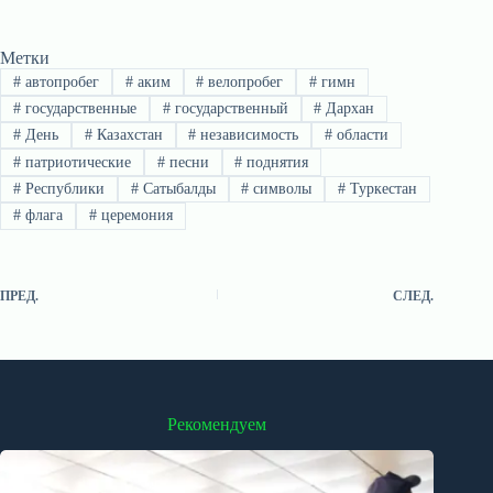
Метки
#
автопробег
#
аким
#
велопробег
#
гимн
#
государственные
#
государственный
#
Дархан
#
День
#
Казахстан
#
независимость
#
области
#
патриотические
#
песни
#
поднятия
#
Республики
#
Сатыбалды
#
символы
#
Туркестан
#
флага
#
церемония
ПРЕД.
СЛЕД.
Рекомендуем