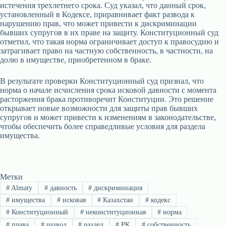
истечения трехлетнего срока. Суд указал, что данный срок,
установленный в Кодексе, приравнивает факт развода к
нарушению прав, что может привести к дискриминации
бывших супругов в их праве на защиту. Конституционный суд
отметил, что такая норма ограничивает доступ к правосудию и
затрагивает право на частную собственность, в частности, на
долю в имуществе, приобретенном в браке.
В результате проверки Конституционный суд признал, что
норма о начале исчисления срока исковой давности с момента
расторжения брака противоречит Конституции. Это решение
открывает новые возможности для защиты прав бывших
супругов и может привести к изменениям в законодательстве,
чтобы обеспечить более справедливые условия для раздела
имущества.
Метки
#
Almaty
#
давность
#
дискриминация
#
имущества
#
исковая
#
Казахстан
#
кодекс
#
Конституционный
#
неконституционная
#
норма
#
права
#
развод
#
раздел
#
РК
#
собственность