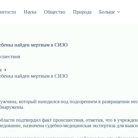
нитости
Наука
Общество
Природа
Больше
ребенка найден мертвым в СИЗО
сшествия
я
ребенка найден мертвым в СИЗО
мужчина, который находился под подозрением в развращении не
обнаружены.
ласти подтвердил факт происшествия, отметив, что в учрежде
ледование, назначена судебно-медицинская экспертиза для выясн