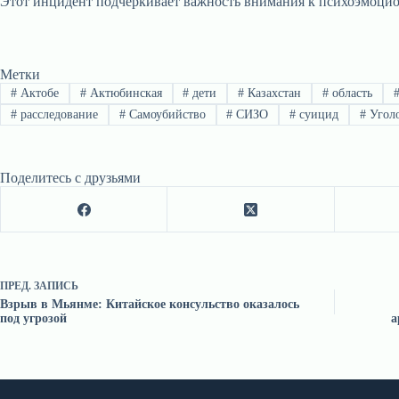
Этот инцидент подчеркивает важность внимания к психоэмоцион
Метки
#
Актобе
#
Актюбинская
#
дети
#
Казахстан
#
область
#
расследование
#
Самоубийство
#
СИЗО
#
суицид
#
Угол
Поделитесь с друзьями
ПРЕД.
ЗАПИСЬ
Взрыв в Мьянме: Китайское консульство оказалось
под угрозой
а