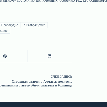
альному состоянию заключенных, особенно тех, кто обвиняется
#
Правосудие
#
Развращение
овное
СЛЕД.
ЗАПИСЬ
Страшная авария в Алматы: водитель
рендованного автомобиля оказался в больнице