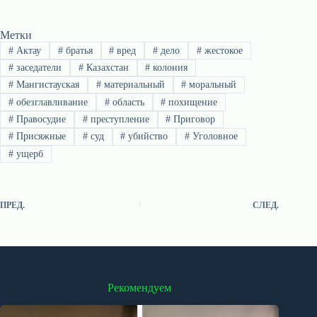
Метки
#
Актау
#
братья
#
вред
#
дело
#
жестокое
#
заседатели
#
Казахстан
#
колония
#
Мангистауская
#
материальный
#
моральный
#
обезглавливание
#
область
#
похищение
#
Правосудие
#
преступление
#
Приговор
#
Присяжные
#
суд
#
убийство
#
Уголовное
#
ущерб
ПРЕД.
СЛЕД.
Рекомендуем