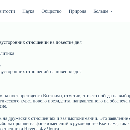
нитости
Наука
Общество
Природа
Больше
двусторонних отношений на повестке дня
литика
двусторонних отношений на повестке дня
 на пост президента Вьетнама, отметив, что его победа на выб
итического курса нового президента, направленного на обеспеч
ене.
сь на дружеских отношениях и взаимопонимании. Это заявление 
ыборы прошли на фоне изменений в руководстве Вьетнама, так 
ественника Нгуена Фу Чонга.