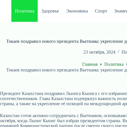
Перейти
к
Политика
Здоровье
Экономика
Спорт
Знаме
сути
Токаев поздравил нового президента Вьетнама: укрепление 
23 октября, 2024
По
Главная
Политика
Токаев поздравил нового президента Вьетнама: укрепление 
Президент Казахстана поздравил Лыонга Кыонга с его избранием
соотечественников. Глава Казахстана подчеркнул важность пол
страны, а также на укрепление её позиций на международной ар
Казахстан готов активно сотрудничать с Вьетнамом, основывая
октября, когда Лыонг Кыонг был избран президентом страны. В
правящей Коммунистической партии после смерти своего предш