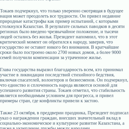
Токаев подчеркнул, что только уверенно смотрящая в будущее
нация может преодолеть все трудности. Он привел недавние
природные катастрофы как пример испытаний, с которыми
столкнулся Казахстан. В результате сильных паводков в десяти
регионах было введено чрезвычайное положение, и тысячи
людей остались без жилья. Президент напомнил, что в этот
критический момент он обратился к народу, заверив, что
государство не оставит никого без внимания. В кратчайшие
сроки было построено около 2700 новых домов, а более 9000
семей получили компенсации за утраченное жилье.
Глава государства выразил благодарность всем, кто принимал
участие в ликвидации последствий стихийного бедствия,
включая спасателей, волонтеров и бизнесменов. Он подчеркнул,
что единство и сплоченность народа являются основой для
успешного развития страны. Токаев отметил, что стабильность
является необходимым условием для прогресса, и привел
примеры стран, где конфликты привели к застою.
Также 23 октября, в преддверии праздника, Президент подписал
указ о награждении граждан, внесших значительный вклад в
социально-экономическое и культурное развитие Казахстана, а
также в укрепление дружбы между народами.