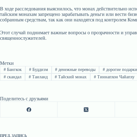
В ходе расследования выяснилось, что монах действительно исп
тайским монахам запрещено зарабатывать деньги или вести бизн
собранным средствам, так как они находятся под контролем Коми
Этот случай поднимает важные вопросы о прозрачности и упра
священнослужителей.
Метки
#
Бангкок
#
Буддизм
#
денежные переводы
#
дорогие подарк
#
скандал
#
Таиланд
#
Тайский монах
#
Тиннапхон Чайапху
Поделитесь с друзьями
ПРЕД.
ЗАПИСЬ