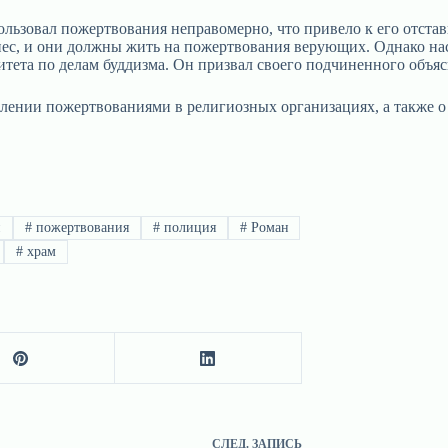
ользовал пожертвования неправомерно, что привело к его отста
ес, и они должны жить на пожертвования верующих. Однако наст
тета по делам буддизма. Он призвал своего подчиненного объясни
влении пожертвованиями в религиозных организациях, а также 
и
#
пожертвования
#
полиция
#
Роман
#
храм
СЛЕД.
ЗАПИСЬ