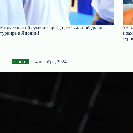
Казахстанский сумоист празднует 12-ю победу на
Холь
турнире в Японии!
в за
турн
Спорт
4 декабря, 2024