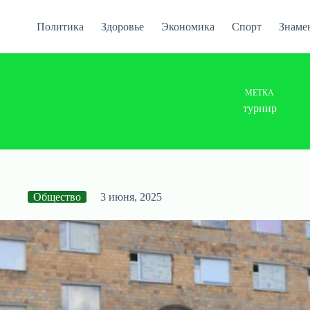
Перейти
к
Политика
Здоровье
Экономика
Спорт
Знаме
сути
МЕТКА
турнир
Общество
3 июня, 2025