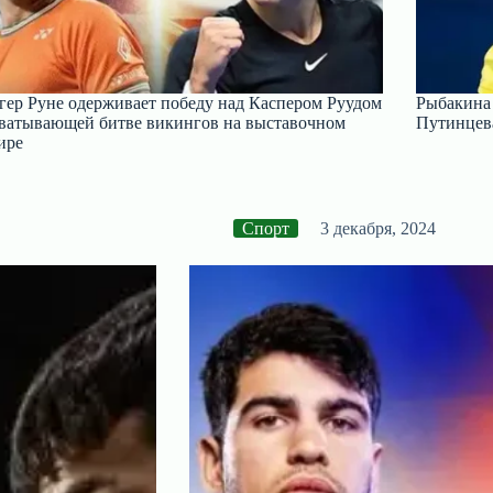
гер Руне одерживает победу над Каспером Руудом
Рыбакина 
хватывающей битве викингов на выставочном
Путинцева
ире
Спорт
3 декабря, 2024