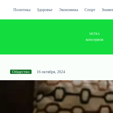
Перейти
к
Политика
Здоровье
Экономика
Спорт
Знаме
сути
МЕТКА
консервов
Общество
16 октября, 2024