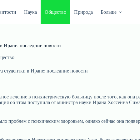
нитости
Наука
Общество
Природа
Больше
 в Иране: последние новости
щество
а студентки в Иране: последние новости
ное лечение в психиатрическую больницу после того, как она ра
ия об этом поступила от министра науки Ирана Хоссейна Симаи
было проблем с психическим здоровьем, однако сейчас она подв
 обучающаяся в Исламском университете Азад, была задержана по