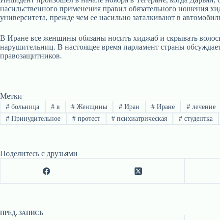
насильственного применения правил обязательного ношения хид
университета, прежде чем ее насильно заталкивают в автомобил
В Иране все женщины обязаны носить хиджаб и скрывать волосы
нарушительниц. В настоящее время парламент страны обсуждает
правозащитников.
Метки
#
больница
#
в
#
Женщины
#
Иран
#
Иране
#
лечение
#
Принудительное
#
протест
#
психиатрическая
#
студентка
Поделитесь с друзьями
ПРЕД.
ЗАПИСЬ