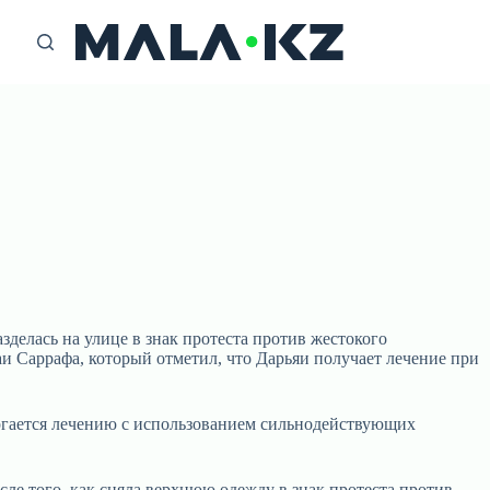
зделась на улице в знак протеста против жестокого
 Саррафа, который отметил, что Дарьяи получает лечение при
ергается лечению с использованием сильнодействующих
сле того, как сняла верхнюю одежду в знак протеста против