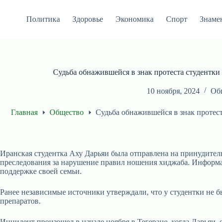
Перейти
к
Политика
Здоровье
Экономика
Спорт
Знаме
сути
Судьба обнажившейся в знак протеста студентки
10 ноября, 2024
Об
Главная
Общество
Судьба обнажившейся в знак протест
Иранская студентка Аху Дарьяи была отправлена на принудитель
преследования за нарушение правил ношения хиджаба. Информац
поддержке своей семьи.
Ранее независимые источники утверждали, что у студентки не 
препаратов.
Инцидент произошел в начале ноября в Тегеране, когда Дарьяи,