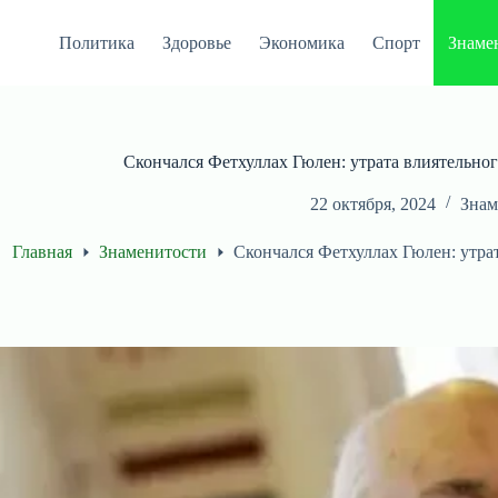
Перейти
к
Политика
Здоровье
Экономика
Спорт
Знаме
сути
Скончался Фетхуллах Гюлен: утрата влиятельно
22 октября, 2024
Знам
Главная
Знаменитости
Скончался Фетхуллах Гюлен: утра