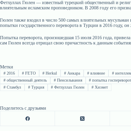
Фетхуллах Гюлен — известный турецкий общественный и религи
влиятельным исламским проповедником. В 2008 году его признал
Гюлен также входил в число 500 самых влиятельных мусульман 
попытки государственного переворота в Турции в 2016 году, он
Попытка переворота, произошедшая 15 июля 2016 года, привела 
сам Гюлен всегда отрицал свою причастность к данным события
Метки
#
2016
#
FETO
#
Herkul
#
Анкара
#
влияние
#
интеллек
#
общественный деятель
#
Пенсильвания
#
попытка госпереворо
#
Стамбул
#
Турция
#
Фетхуллах Гюлен
#
Хизмет
Поделитесь с друзьями