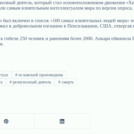
озный деятель, который стал основоположником движения «Хиз
и самым влиятельным интеллектуалом мира по версии опроса, про
и был включен в список «100 самых влиятельных людей мира» п
 жил в добровольном изгнании в Пенсильвании, США, отвергая в
к гибели 250 человек и ранениям более 2000. Анкара обвинила Г
м.
туал
#
исламский проповедник
та
#
религиозный деятель
#
смерть