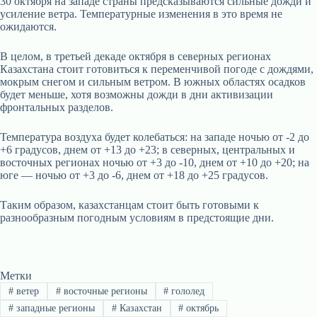
30 октября на западе страны предсказываются сильные дожди и
усиление ветра. Температурные изменения в это время не
ожидаются.
В целом, в третьей декаде октября в северных регионах
Казахстана стоит готовиться к переменчивой погоде с дождями,
мокрым снегом и сильным ветром. В южных областях осадков
будет меньше, хотя возможны дожди в дни активизации
фронтальных разделов.
Температура воздуха будет колебаться: на западе ночью от -2 до
+6 градусов, днем от +13 до +23; в северных, центральных и
восточных регионах ночью от +3 до -10, днем от +10 до +20; на
юге — ночью от +3 до -6, днем от +18 до +25 градусов.
Таким образом, казахстанцам стоит быть готовыми к
разнообразным погодным условиям в предстоящие дни.
Метки
#
ветер
#
восточные регионы
#
гололед
#
западные регионы
#
Казахстан
#
октябрь