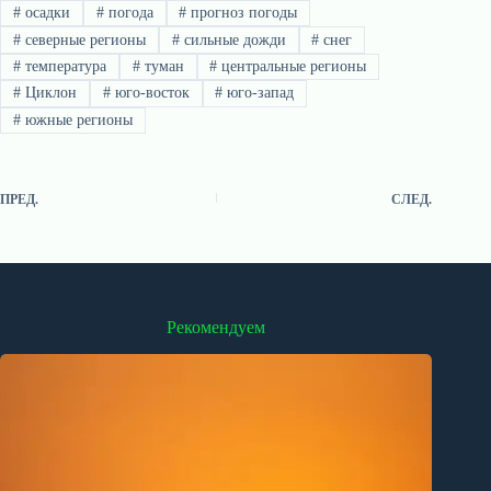
#
осадки
#
погода
#
прогноз погоды
#
северные регионы
#
сильные дожди
#
снег
#
температура
#
туман
#
центральные регионы
#
Циклон
#
юго-восток
#
юго-запад
#
южные регионы
ПРЕД.
СЛЕД.
Рекомендуем