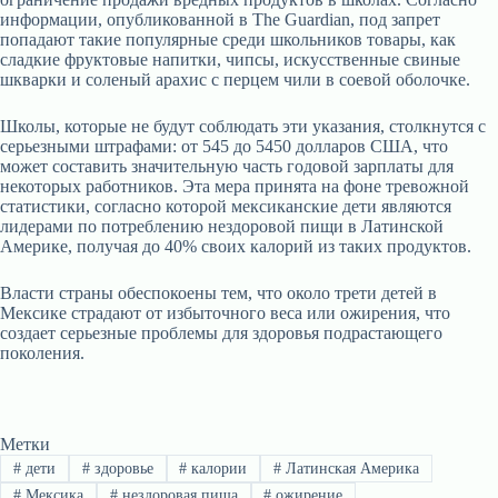
информации, опубликованной в The Guardian, под запрет
попадают такие популярные среди школьников товары, как
сладкие фруктовые напитки, чипсы, искусственные свиные
шкварки и соленый арахис с перцем чили в соевой оболочке.
Школы, которые не будут соблюдать эти указания, столкнутся с
серьезными штрафами: от 545 до 5450 долларов США, что
может составить значительную часть годовой зарплаты для
некоторых работников. Эта мера принята на фоне тревожной
статистики, согласно которой мексиканские дети являются
лидерами по потреблению нездоровой пищи в Латинской
Америке, получая до 40% своих калорий из таких продуктов.
Власти страны обеспокоены тем, что около трети детей в
Мексике страдают от избыточного веса или ожирения, что
создает серьезные проблемы для здоровья подрастающего
поколения.
Метки
#
дети
#
здоровье
#
калории
#
Латинская Америка
#
Мексика
#
нездоровая пища
#
ожирение