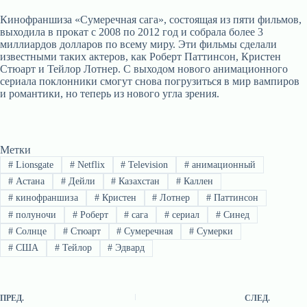
Кинофраншиза «Сумеречная сага», состоящая из пяти фильмов,
выходила в прокат с 2008 по 2012 год и собрала более 3
миллиардов долларов по всему миру. Эти фильмы сделали
известными таких актеров, как Роберт Паттинсон, Кристен
Стюарт и Тейлор Лотнер. С выходом нового анимационного
сериала поклонники смогут снова погрузиться в мир вампиров
и романтики, но теперь из нового угла зрения.
Метки
#
Lionsgate
#
Netflix
#
Television
#
анимационный
#
Астана
#
Дейли
#
Казахстан
#
Каллен
#
кинофраншиза
#
Кристен
#
Лотнер
#
Паттинсон
#
полуночи
#
Роберт
#
сага
#
сериал
#
Синед
#
Солнце
#
Стюарт
#
Сумеречная
#
Сумерки
#
США
#
Тейлор
#
Эдвард
ПРЕД.
СЛЕД.