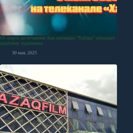
От азарта до отчаяния: Как премьера “Хабара” обнажает
проблему лудомании
30 мая, 2025