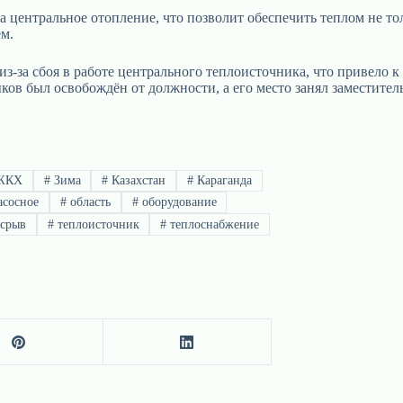
а центральное отопление, что позволит обеспечить теплом не т
ем.
из-за сбоя в работе центрального теплоисточника, что привело
ыков был освобождён от должности, а его место занял заместите
ЖКХ
#
Зима
#
Казахстан
#
Караганда
сосное
#
область
#
оборудование
срыв
#
теплоисточник
#
теплоснабжение