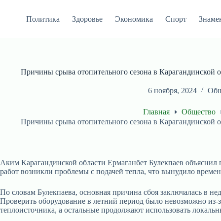
Перейти
к
Политика
Здоровье
Экономика
Спорт
Знаме
сути
Причины срыва отопительного сезона в Карагандинской о
6 ноября, 2024
Общ
Главная
Общество
Причины срыва отопительного сезона в Карагандинской о
Аким Карагандинской области Ермаганбет Булекпаев объяснил п
работ возникли проблемы с подачей тепла, что вынудило време
По словам Булекпаева, основная причина сбоя заключалась в нед
Проверить оборудование в летний период было невозможно из-з
теплоисточника, а остальные продолжают использовать локальны