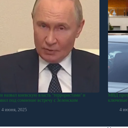
н назвал киевскую власть ‘террористами’ и
МВД прот
авил под сомнение встречу с Зеленским
ключевые 
4 июня, 2025
4 и