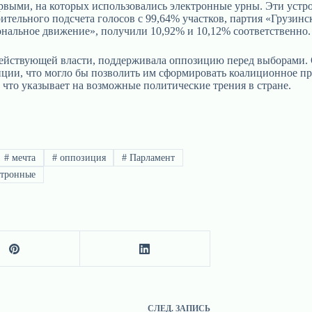
рвыми, на которых использовались электронные урны. Эти устро
тельного подсчета голосов с 99,64% участков, партия «Грузинс
ональное движение», получили 10,92% и 10,12% соответственно.
йствующей власти, поддерживала оппозицию перед выборами. О
ии, что могло бы позволить им сформировать коалиционное пра
что указывает на возможные политические трения в стране.
#
мечта
#
оппозиция
#
Парламент
тронные
СЛЕД.
ЗАПИСЬ