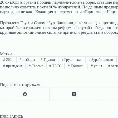
26 октября в Грузии прошли парламентские выборы, ставшие пе
позволило охватить почти 90% избирателей. По данным предвари
партии, такие как «Коалиция за перемены» и «Единство – Наци
Президент Грузии Саломе Зурабишвили, выступающая против де
которой были изложены планы реформ на случай победы оппозиц
крупные оппозиционные силы не признали результаты выборов, 
Метки
#
2024
#
выборы
#
Грузии
#
Грузинская
#
Зурабишвили
#
президент
#
Саломе
#
ТАСС
#
Тбилиси
#
урны
#
элек
Поделитесь с друзьями
ПРЕД.
ЗАПИСЬ