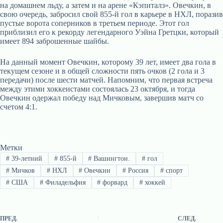
на домашнем льду, а затем и на арене «Кэпиталз». Овечкин, в
свою очередь, забросил свой 855-й гол в карьере в НХЛ, поразив
пустые ворота соперников в третьем периоде. Этот гол
приблизил его к рекорду легендарного Уэйна Гретцки, который
имеет 894 заброшенные шайбы.
На данный момент Овечкин, которому 39 лет, имеет два гола в
текущем сезоне и в общей сложности пять очков (2 гола и 3
передачи) после шести матчей. Напомним, что первая встреча
между этими хоккеистами состоялась 23 октября, и тогда
Овечкин одержал победу над Мичковым, завершив матч со
счетом 4:1.
Метки
#
39-летний
#
855-й
#
Вашингтон.
#
гол
#
Мичков
#
НХЛ
#
Овечкин
#
Россия
#
спорт
#
США
#
Филадельфия
#
форвард
#
хоккей
ПРЕД.
СЛЕД.