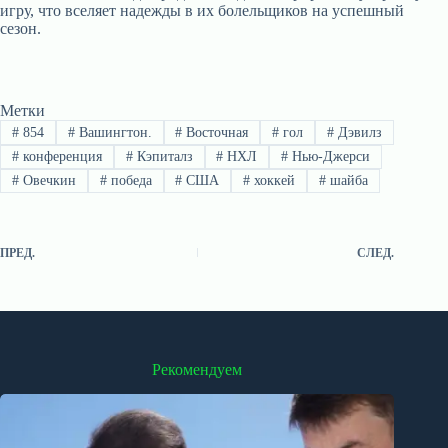
игру, что вселяет надежды в их болельщиков на успешный
сезон.
Метки
#
854
#
Вашингтон.
#
Восточная
#
гол
#
Дэвилз
#
конференция
#
Кэпиталз
#
НХЛ
#
Нью-Джерси
#
Овечкин
#
победа
#
США
#
хоккей
#
шайба
ПРЕД.
СЛЕД.
Рекомендуем