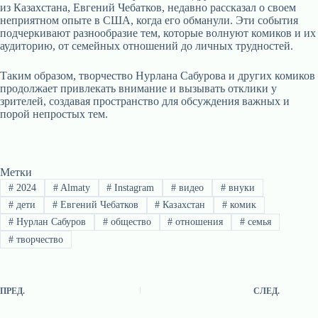
из Казахстана, Евгений Чебатков, недавно рассказал о своем
неприятном опыте в США, когда его обманули. Эти события
подчеркивают разнообразие тем, которые волнуют комиков и их
аудиторию, от семейных отношений до личных трудностей.
Таким образом, творчество Нурлана Сабурова и других комиков
продолжает привлекать внимание и вызывать отклики у
зрителей, создавая пространство для обсуждения важных и
порой непростых тем.
Метки
#
2024
#
Almaty
#
Instagram
#
видео
#
внуки
#
дети
#
Евгений Чебатков
#
Казахстан
#
комик
#
Нурлан Сабуров
#
общество
#
отношения
#
семья
#
творчество
ПРЕД.
СЛЕД.