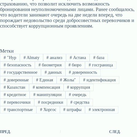
страхованию, что позволит исключить возможность
бронирования неуполномоченными лицами. Ранее сообщалось,
что водители занимают очередь на две недели вперед, что
порождает недовольство среди добросовестных перевозчиков и
способствует коррупционным проявлениям.
Метки
#
"Нур
#
Almaty
#
анализ
#
Астана
#
база
#
безопасность
#
биометрия
#
бюро
#
госграница
#
государственное
#
данных
#
доверенность
#
доверенные
#
Единая
#
Жолы"
#
идентификация
#
Казахстан
#
компенсация
#
коррупция
#
кредитное
#
манипуляции
#
очередь
#
перевозчики
#
посредники
#
средства
#
транспортные
#
Хоргос
#
штрафы
#
электронная
ПРЕД.
СЛЕД.