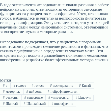
В ходе эксперимента исследователи выявили различия в работе
нейронных цепочек, отвечающих за моторные и сенсорные
функции мозга у пациентов с шизофренией. У тех, кто слышал
голоса, наблюдалась значительная неспособность фильтровать
сенсорную информацию. Это указывает на то, что у этих людей
нарушены связи между нейронными системами, отвечающими
за восприятие звуков и моторные реакции.
Исследование подчеркивает, что у пациентов с подобными
симптомами происходит смешение реальности и фантазии, что
связано с дисфункцией в определенных участках мозга. Эти
открытия могут помочь в дальнейшем понимании механизмов
шизофрении и разработке более эффективных методов лечения.
Метки
#
в
#
голове
#
голоса
#
исследование
#
Китай
#
моторные
#
нейроны
#
нейрофизиология
#
регионы
#
сенсорные
#
университет
#
Цзяотун
#
Шанхай
#
Шанхайский
#
шизофрения