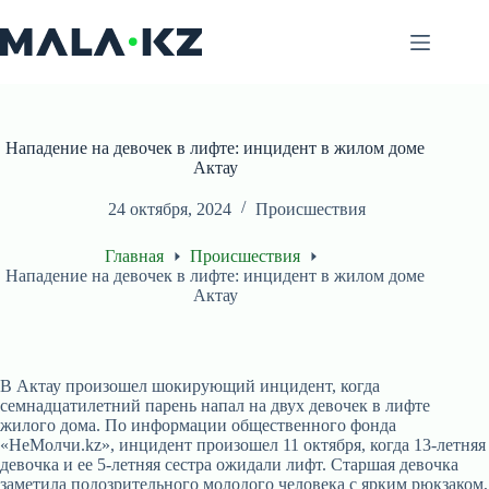
Перейти
к
сути
Нападение на девочек в лифте: инцидент в жилом доме
Актау
24 октября, 2024
Происшествия
Главная
Происшествия
Нападение на девочек в лифте: инцидент в жилом доме
Актау
В Актау произошел шокирующий инцидент, когда
семнадцатилетний парень напал на двух девочек в лифте
жилого дома. По информации общественного фонда
«НеМолчи.kz», инцидент произошел 11 октября, когда 13-летняя
девочка и ее 5-летняя сестра ожидали лифт. Старшая девочка
заметила подозрительного молодого человека с ярким рюкзаком,