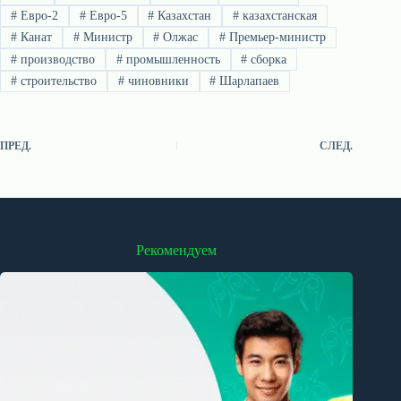
#
Евро-2
#
Евро-5
#
Казахстан
#
казахстанская
#
Канат
#
Министр
#
Олжас
#
Премьер-министр
#
производство
#
промышленность
#
сборка
#
строительство
#
чиновники
#
Шарлапаев
ПРЕД.
СЛЕД.
Рекомендуем