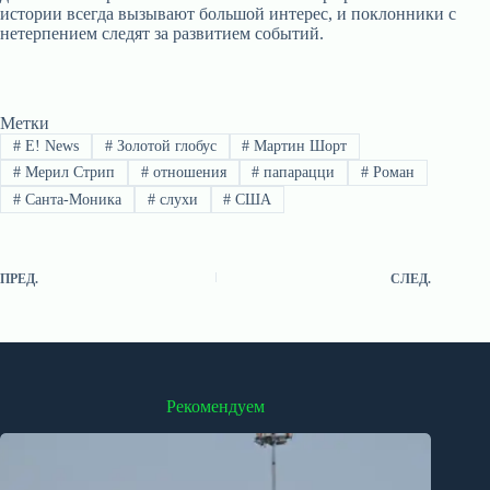
истории всегда вызывают большой интерес, и поклонники с
нетерпением следят за развитием событий.
Метки
#
E! News
#
Золотой глобус
#
Мартин Шорт
#
Мерил Стрип
#
отношения
#
папарацци
#
Роман
#
Санта-Моника
#
слухи
#
США
ПРЕД.
СЛЕД.
Рекомендуем