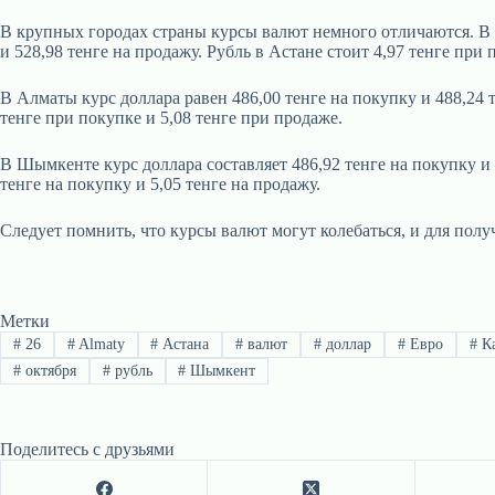
В крупных городах страны курсы валют немного отличаются. В Ас
и 528,98 тенге на продажу. Рубль в Астане стоит 4,97 тенге при 
В Алматы курс доллара равен 486,00 тенге на покупку и 488,24 т
тенге при покупке и 5,08 тенге при продаже.
В Шымкенте курс доллара составляет 486,92 тенге на покупку и 4
тенге на покупку и 5,05 тенге на продажу.
Следует помнить, что курсы валют могут колебаться, и для по
Метки
#
26
#
Almaty
#
Астана
#
валют
#
доллар
#
Евро
#
Ка
#
октября
#
рубль
#
Шымкент
Поделитесь с друзьями